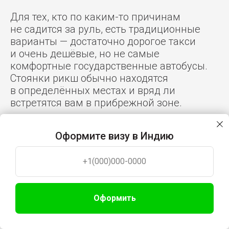
Для тех, кто по каким-то причинам
не садится за руль, есть традиционные
варианты — достаточно дорогое такси
и очень дешёвые, но не самые
комфортные государственные автобусы.
Стоянки рикш обычно находятся
в определённых местах и вряд ли
встретятся вам в прибрежной зоне.
ПС: в 2027 году в Гоа по-прежнему нет
Оформите визу в Индию
адекватного приложения для заказа
такси. Но есть возможность заказать
+1(000)000-0000
такси через нас: перейдите по ссылке
и рассчитайте стоимость заказа
такси
в Гоа из аэропорта
Манохар или Даболим
Оформить
в удобном калькуляторе.